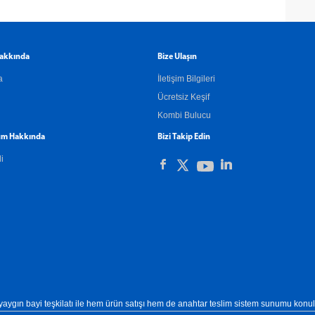
akkında
Bize Ulaşın
a
İletişim Bilgileri
Ücretsiz Keşif
Kombi Bulucu
m Hakkında
Bizi Takip Edin
li
yaygın bayi teşkilatı ile hem ürün satışı hem de anahtar teslim sistem sunumu konu