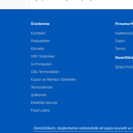
Ürünlerimiz
Firmamız H
Kombiler
Hakkımızd
Radyatörler
Galeri
Klimalar
Servis
VRF Sistemleri
DemirDökü
Isı Pompaları
Şirket Profi
Oda Termostatları
Kazan ve Merkezi Sistemler
Termosifonlar
Şofbenler
Elektrikli Isıtıcılar
Fiyat Listesi
DemirDöküm, müşterilerine mühendislik alt yapısı kuvvetli ve 