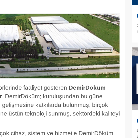
örlerinde faaliyet gösteren
DemirDöküm
r
. DemirDöküm; kuruluşundan bu güne
n gelişmesine katkılarda bulunmuş, birçok
sine üstün teknoloji sunmuş, sektördeki kaliteyi
ir çok cihaz, sistem ve hizmetle DemirDöküm