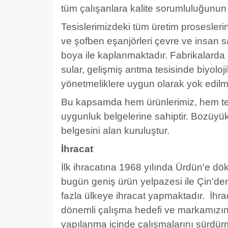
tüm çalışanlara kalite sorumluluğunun 
Tesislerimizdeki tüm üretim prosesleri
ve şofben eşanjörleri çevre ve insan 
boya ile kaplanmaktadır. Fabrikalarda 
sular, gelişmiş arıtma tesisinde biyoloj
yönetmeliklere uygun olarak yok edilm
Bu kapsamda hem ürünlerimiz, hem tes
uygunluk belgelerine sahiptir. Bozüyük 
belgesini alan kuruluştur.
İhracat
İlk ihracatına 1968 yılında Ürdün'e 
bugün geniş ürün yelpazesi ile Çin'den
fazla ülkeye ihracat yapmaktadır. İhra
dönemli çalışma hedefi ve markamızın
yapılanma içinde çalışmalarını sürdür