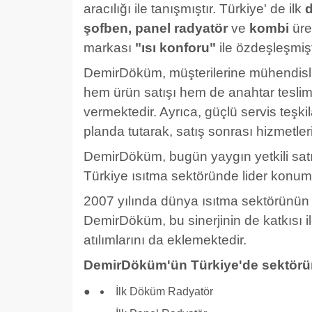
aracılığı ile tanışmıştır. Türkiye' de ilk
d
şofben, panel radyatör
ve
kombi
üre
markası
"ısı konforu"
ile özdeşleşmişt
DemirDöküm, müşterilerine mühendislik a
hem ürün satışı hem de anahtar tesli
vermektedir. Ayrıca, güçlü servis teşki
planda tutarak, satış sonrası hizmetleri
DemirDöküm, bugün yaygın yetkili satıcı,
Türkiye ısıtma sektöründe lider konum
2007 yılında dünya ısıtma sektörünün l
DemirDöküm, bu sinerjinin de katkısı ile
atılımlarını da eklemektedir.
DemirDöküm'ün Türkiye'de sektörün
İlk Döküm Radyatör