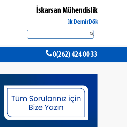
İskarsan Mühendislik
Kocaeli Gölcük DemirDöküm Yetkili Satıcı
0(262) 424 00 33