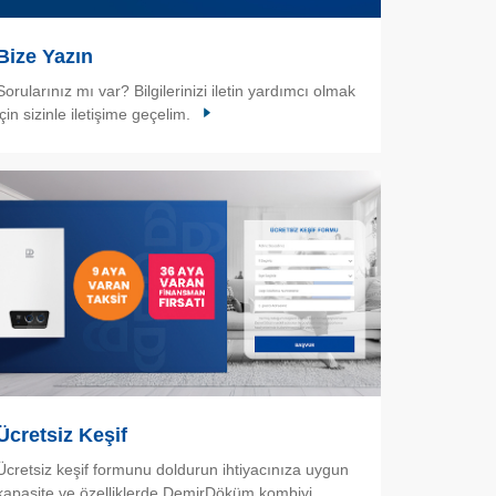
Bize Yazın
Sorularınız mı var? Bilgilerinizi iletin yardımcı olmak
için sizinle iletişime geçelim.
Ücretsiz Keşif
Ücretsiz keşif formunu doldurun ihtiyacınıza uygun
kapasite ve özelliklerde DemirDöküm kombiyi