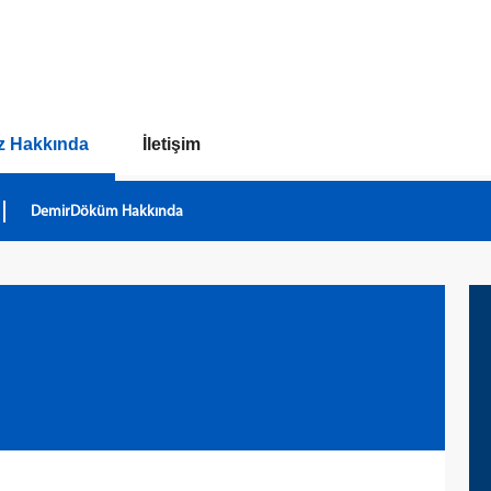
z Hakkında
İletişim
DemirDöküm Hakkında