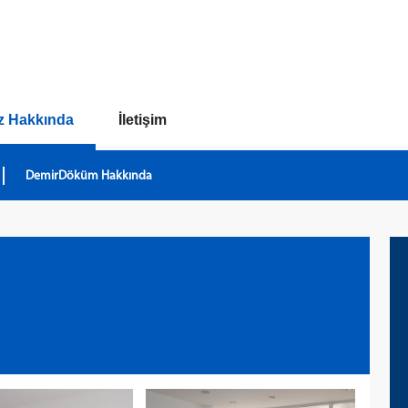
z Hakkında
İletişim
DemirDöküm Hakkında