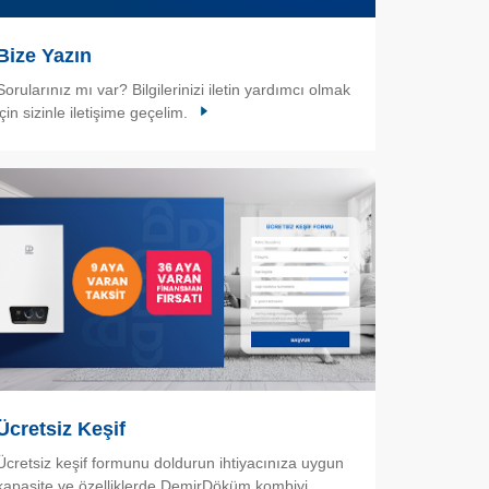
Bize Yazın
Sorularınız mı var? Bilgilerinizi iletin yardımcı olmak
için sizinle iletişime geçelim.
Ücretsiz Keşif
Ücretsiz keşif formunu doldurun ihtiyacınıza uygun
kapasite ve özelliklerde DemirDöküm kombiyi