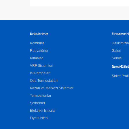
Ürünlerimiz
Firmamız H
Kombiler
Hakkımızd
Radyatörler
Galeri
Klimalar
Servis
VRF Sistemleri
DemirDökü
Isı Pompaları
Şirket Profi
Oda Termostatları
Kazan ve Merkezi Sistemler
Termosifonlar
Şofbenler
Elektrikli Isıtıcılar
Fiyat Listesi