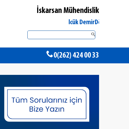
İskarsan Mühendislik
Kocaeli Gölcük DemirDöküm Yetkili Satıc
0(262) 424 00 33