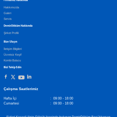
Firmamız Hakkında
Hakkımızda
Galeri
Servis
DemirDöküm Hakkında
Şirket Profili
Bize Ulaşın
İletişim Bilgileri
Ücretsiz Keşif
Kombi Bulucu
Bizi Takip Edin
Çalışma Saatlerimiz
Hafta İçi
:
09:00 - 18:00
Cumartesi
:
09:00 - 18:00
Sizleri Kocaeli ilinin Gölcük ilçesinde bulunan DemirDöküm Bayi İskarsan