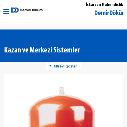
İskarsan Mühendislik
Kocaeli Gölcük DemirDöküm Yetkili 
Kazan ve Merkezi Sistemler
filtreyi göster
Ürün Kategorisi
Kazan
Merkezi Sistemler