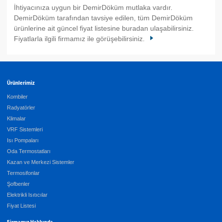
İhtiyacınıza uygun bir DemirDöküm mutlaka vardır.
DemirDöküm tarafından tavsiye edilen, tüm DemirDöküm
ürünlerine ait güncel fiyat listesine buradan ulaşabilirsiniz.
Fiyatlarla ilgili firmamız ile görüşebilirsiniz.
Ürünlerimiz
Kombiler
Radyatörler
Klimalar
VRF Sistemleri
Isı Pompaları
Oda Termostatları
Kazan ve Merkezi Sistemler
Termosifonlar
Şofbenler
Elektrikli Isıtıcılar
Fiyat Listesi