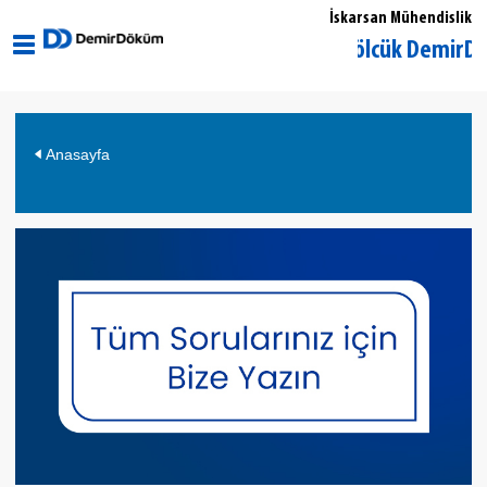
İskarsan Mühendislik
Kocaeli Gölcük DemirDöküm 
Anasayfa