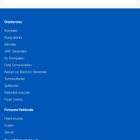
Ürünlerimiz
Kombiler
Radyatörler
Klimalar
VRF Sistemleri
Isı Pompaları
Oda Termostatları
Kazan ve Merkezi Sistemler
Termosifonlar
Şofbenler
Elektrikli Isıtıcılar
Fiyat Listesi
Firmamız Hakkında
Hakkımızda
Galeri
Servis