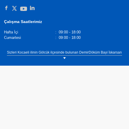
Çalışma Saatlerimiz
Hafta İçi
:
09:00 - 18:00
Cumartesi
:
09:00 - 18:00
Sizleri Kocaeli ilinin Gölcük ilçesinde bulunan DemirDöküm Bayi İskarsan
Mühendislik showroomumuza bekliyoruz. Tel: 0(262) 424 00 33.
DemirDöküm DT4 Premium Termosifon kullanımınızı takip eder. Siz
kullandıkça öğrenir. Öğrendiklerini sıcak su konforunuzu arttırmak için
kullanır. Smart Mod ile %30'a varan oranda tasarrufu imkanı sunar.