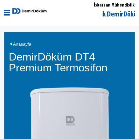
İskarsan Mühendislik
Kocaeli Gölcük DemirDöküm Yetki
DemirDöküm
Anasayfa
DT4
DemirDöküm DT4
Premium
Termosifon
Premium Termosifon