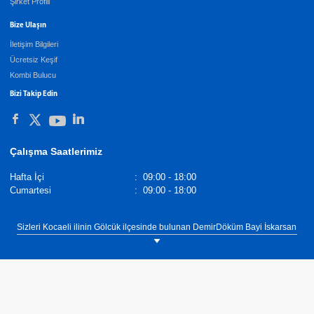
Şirket Profili
Bize Ulaşın
İletişim Bilgileri
Ücretsiz Keşif
Kombi Bulucu
Bizi Takip Edin
Çalışma Saatlerimiz
Hafta İçi
:
09:00 - 18:00
Cumartesi
:
09:00 - 18:00
Sizleri Kocaeli ilinin Gölcük ilçesinde bulunan DemirDöküm Bayi İskarsan
Mühendislik showroomumuza bekliyoruz. Tel: 0(262) 424 00 33.