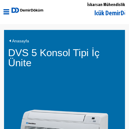
İskarsan Mühendislik
Kocaeli Gölcük DemirDöküm Yet
Anasayfa
DVS 5 Konsol Tipi İç
Ünite